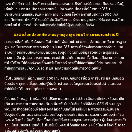
G2G ยังให้ความสำคัญกับความมั่นคงของระบบ เซิร์ฟเวอร์มีความเสถียร รองรับผู้
เล่นจำนวนมาก และมีการอัปเดตเกมใหม่อย่างต่อเนื่อง เพื่อให้สมาชิกได้รับ
ประสบการณ์ที่ทันสมัยและหลากหลาย ทั้งเกมสล็อตและคาสิโนสดกว่า 300 เกม
แนวคิดฝากเท่าไหร่ก็ได้ ถอนได้เต็ม จึงเป็นการสร้างมาตรฐานใหม่ให้กับวงการสล็อต
ออนไลน์ เป็นการคืนอำนาจในการตัดสินใจให้ผู้เล่นอย่างแท้จริง
G2G สล็อตปลอดภัย มาตรฐานสูง tga 96 บริการยาวนานกว่า 10 ปี
ความน่าเชื่อถือคือหัวใจของเว็บไซต์เดิมพันออนไลน์ G2G สล็อตปลอดภัย มาตรฐาน
สูง เปิดให้บริการมายาวนานกว่า 10 ปี และได้รับความไว้วางใจจากสมาชิกจำนวนมาก
ระบบถูกออกแบบให้มีความปลอดภัยสูงสุด ทั้งในด้านข้อมูลส่วนตัวและธุรกรรม
ทางการเงิน ผู้เล่นสามารถฝากและถอนได้ไม่จำกัดจำนวนครั้ง ยิ่งเล่นยิ่งสามารถถอน
กำไรได้โดยไม่ต้องกังวลเรื่องเทิร์นโอเวอร์ การที่ไม่มีข้อกำหนดให้ทำยอดหลายเท่า
ทำให้ทุกการเล่นมีความโปร่งใส และลดความกดดันในการวางเดิมพัน
เว็บไซต์มีเกมให้เลือกมากกว่า 300 เกม ครอบคลุมทั้งสล็อต คาสิโนสด และเกมยอด
นิยมอื่น ๆ ทุกเกมเชื่อมต่อกับผู้ให้บริการโดยตรงในรูปแบบเว็บตรงไม่ผ่านเอเย่นต์
ทำให้มั่นใจได้ในความยุติธรรมของระบบ
ทีมงานบริการลูกค้าพร้อมให้คำปรึกษาตลอดเวลา ไม่ว่าจะเป็นสมาชิกใหม่หรือสมาชิก
เดิม สามารถสอบถามรายละเอียดเกี่ยวกับโปรโมชั่นหรือวิธีใช้งานได้ทันที ระบบถูก
พัฒนาอย่างต่อเนื่องเพื่อให้สอดคล้องกับเทคโนโลยีใหม่และพฤติกรรมผู้เล่นยุค
ปัจจุบัน ด้วยมาตรฐานความปลอดภัยสูง ระบบที่เสถียร และแนวทางไม่ต้องทำเทิร์น
G2G สล็อตจึงเป็นตัวเลือกที่ตอบโจทย์ทั้งความสนุกและความคุ้มค่า ผู้เล่นสามารถเข้า
ร่วมเป็นสมาชิกและเริ่มต้นรับโปรโมชั่นพิเศษได้ทันทีตลอด 24 ชั่วโมง
สล็อตเว็บตรง
สล็อตเครดิตฟรี
สล็อตทดลองเล่นฟรี