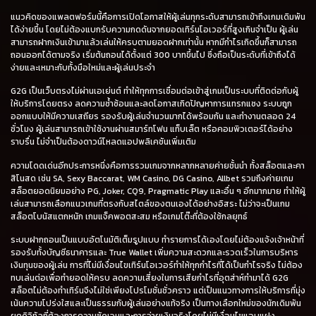
แนวคิดของแพลตฟอร์มนี้คือการเปิดโอกาสให้ผู้เล่นทุกระดับสามารถเข้าถึงเกมเดิมพัน
ได้ง่ายขึ้น โดยไม่ต้องแบกรับความกดดันจากยอดเทิร์นโอเวอร์ที่สูงเกินจำเป็น ผู้เล่น
สามารถฝากเงินเข้ามาแล้วเล่นให้ครบตามยอดฝากเท่านั้น หากมีกำไรเกิดขึ้นก็สามารถ
ถอนออกได้ตามจริง เริ่มต้นถอนได้ตั้งแต่ 300 บาทขึ้นไป ซึ่งถือเป็นระดับที่เข้าถึงได้
ง่ายและเหมาะกับทั้งมือใหม่และผู้เล่นประจำ
G2G เป็นเว็บตรงไม่ผ่านเอเย่นต์ ทำให้ทุกการเชื่อมต่อเข้าสู่เกมเป็นระบบที่ติดต่อกับผู้
ให้บริการโดยตรง ลดความซ้ำซ้อนและลดโอกาสเกิดปัญหาการแทรกแซง ระบบถูก
ออกแบบให้มีความเสถียร รองรับผู้เล่นจำนวนมากได้พร้อมกัน และทำงานตลอด 24
ชั่วโมง ผู้เล่นสามารถเข้าใช้งานผ่านสมาร์ทโฟน แท็บเล็ต หรือคอมพิวเตอร์ได้อย่าง
ราบรื่น ไม่จำเป็นต้องดาวน์โหลดแอปพลิเคชันเพิ่มเติม
ความโดดเด่นอีกประการหนึ่งคือการรวมเกมจากหลากหลายค่ายชั้นนำ ทั้งสล็อตและคา
สิโนสด เช่น SA, Sexy Baccarat, WM Casino, DG Casino, Allbet รวมถึงค่ายเกม
สล็อตยอดนิยมอย่าง PG, Joker, CQ9, Pragmatic Play และอื่น ๆ อีกมากมาย ทำให้ผู้
เล่นสามารถเลือกแนวเกมที่ตรงกับสไตล์ของตนเองได้อย่างอิสระ ไม่ว่าจะเป็นเกม
สล็อตโบนัสแตกหนัก เกมแจ็คพอตสะสม หรือเกมโต๊ะที่ต้องใช้กลยุทธ์
ระบบฝากถอนเป็นแบบอัตโนมัติเต็มรูปแบบ ทำรายการได้เองโดยไม่ต้องแจ้งเจ้าหน้าที่
รองรับทั้งบัญชีธนาคารและ True Wallet เพิ่มความสะดวกและรวดเร็วในการบริหาร
เงินทุนของผู้เล่น การที่ไม่มีเงื่อนไขเทิร์นโอเวอร์ทำให้ทุกกำไรที่ได้เป็นกำไรจริง ไม่ต้อง
ทบเล่นต่อเพื่อทำยอดให้ครบ ลดความเสี่ยงในการเสียกำไรที่อุตส่าห์ทำมาได้ G2G
สล็อตไม่ต้องทำเทิร์นจึงไม่ใช่เพียงโปรโมชั่นชั่วคราว แต่เป็นแนวทางการให้บริการที่มุ่ง
เน้นความโปร่งใสและเป็นธรรมกับผู้เล่นอย่างแท้จริง เป็นทางเลือกใหม่ของนักเดิมพัน